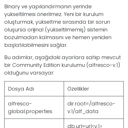
Binary ve yapılandırmanın yerinde
yükseltilmesi önerilmez. Yeni bir kurulum
oluşturmak, yükseltme sırasında bir sorun
oluşursa orijinal (yükseltilmemiş) sistemin
bozulmadan kalmasını ve hemen yeniden
başlatılabilmesini sağlar.
Bu adımlar, aşağıdaki ayarlara sahip mevcut
bir Community Edition kurulumu (alfresco-v.1)
olduğunu varsayar:
Dosya Adı
Özellikler
alfresco-
dir.root=/alfresco-
global.properties
v.1/alf_data
db.url=url<v.1>