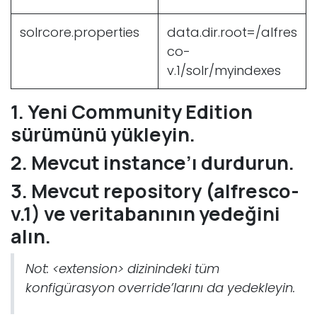
solrcore.properties
data.dir.root=/alfres
co-
v.1/solr/myindexes
1. Yeni Community Edition
sürümünü yükleyin.
2. Mevcut instance’ı durdurun.
3. Mevcut repository (alfresco-
v.1) ve veritabanının yedeğini
alın.
Not: <extension> dizinindeki tüm
konfigürasyon override’larını da yedekleyin.