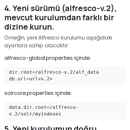
4. Yeni sürümü (alfresco-v.2),
mevcut kurulumdan farklı bir
dizine kurun.
Örneğin, yeni Alfresco kurulumu aşağıdaki
ayarlara sahip olacaktır:
alfresco-global.properties içinde:
dir.root=/alfresco-v.2/alf_data
db.url=url<v.2>
solrcore.properties içinde:
data.dir.root=/alfresco-
v.2/solr/myindexes
5. Yeni kurulumun doğru