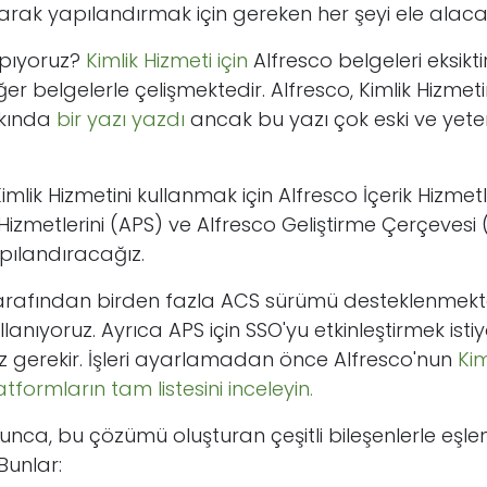
olarak yapılandırmak için gereken her şeyi ele alaca
pıyoruz?
Kimlik Hizmeti için
Alfresco belgeleri eksikt
r belgelerle çelişmektedir. Alfresco, Kimlik Hizmeti
kkında
bir yazı yazdı
ancak bu yazı çok eski ve yeter
lik Hizmetini kullanmak için Alfresco İçerik Hizmetl
Hizmetlerini (APS) ve Alfresco Geliştirme Çerçevesi
ılandıracağız.
 tarafından birden fazla ACS sürümü desteklenmek
llanıyoruz. Ayrıca APS için SSO'yu etkinleştirmek ist
z gerekir. İşleri ayarlamadan önce Alfresco'nun
Kim
formların tam listesini inceleyin.
ca, bu çözümü oluşturan çeşitli bileşenlerle eşlen
Bunlar: