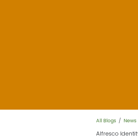
All Blogs
News
Alfresco Identi