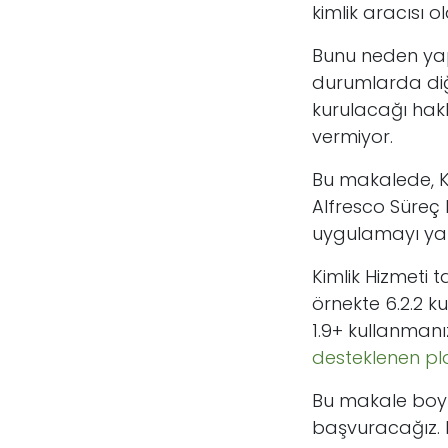
kimlik aracısı 
Bunu neden ya
durumlarda diğe
kurulacağı ha
vermiyor.
Bu makalede, Kim
Alfresco Süreç 
uygulamayı yap
Kimlik Hizmeti
örnekte 6.2.2 ku
1.9+ kullanmanı
desteklenen plat
Bu makale boyun
başvuracağız. 