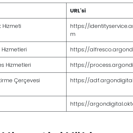
URL'si
k Hizmeti
https://identityservice.
m
 Hizmetleri
https://alfresco.argond
s Hizmetleri
https://process.argond
ştirme Çerçevesi
https://adf.argondigita
https://argondigital.ok