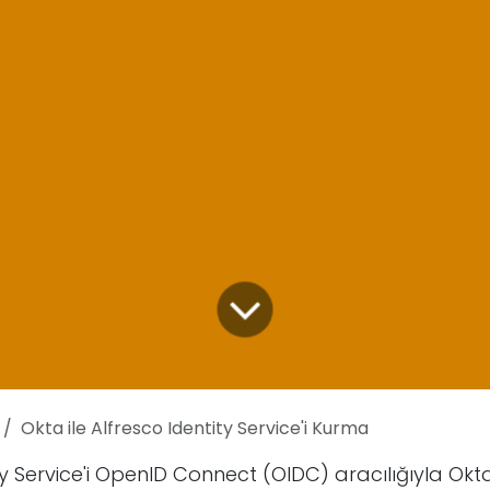
Okta ile Alfresco Identity Service'i Kurma
ty Service'i OpenID Connect (OIDC) aracılığıyla Okta