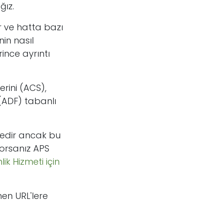
ğız.
ir ve hatta bazı
nin nasıl
ince ayrıntı
erini (ACS),
 (ADF) tabanlı
tedir ancak bu
iyorsanız APS
lik Hizmeti için
en URL'lere