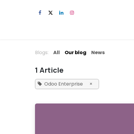
Skip to Content
Blogs:
All
Our blog
News
1 Article
Odoo Enterprise
×